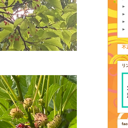
►
►
►
►
不
リ
fa