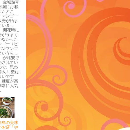
、 金城熱帯
樹園にお邪
したとこ
、マンゴー
販売が始ま
ていまし
。 開花時に
粉がうまく
かなかった
ンゴー（ピ
ポンマンゴ
というらし
） が格安で
売されてい
ので、思わ
購入！ 数は
ないです
、糖度が高
非常に人気
.
米島の美味
いお店「や