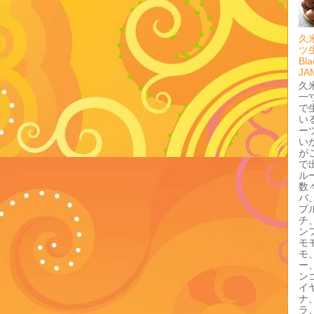
久
ツ
Bla
JA
久
一
で
い
ー
い
が
で
ル
数
バ
プ
チ
ン
モ
モ
ー
ン
イ
ナ
ラ