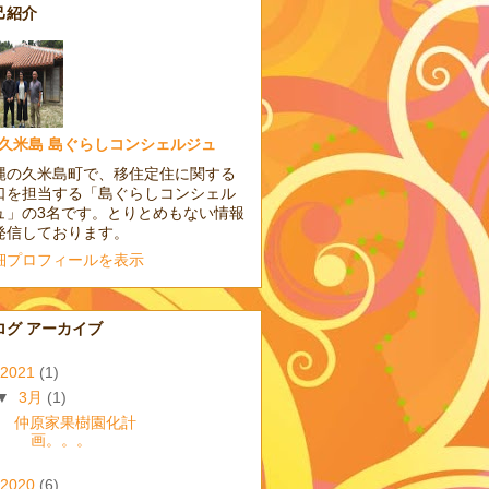
己紹介
久米島 島ぐらしコンシェルジュ
縄の久米島町で、移住定住に関する
口を担当する「島ぐらしコンシェル
ュ」の3名です。とりとめもない情報
発信しております。
細プロフィールを表示
ログ アーカイブ
2021
(1)
▼
3月
(1)
仲原家果樹園化計
画。。。
2020
(6)