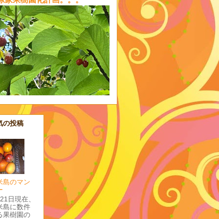
気の投稿
米島のマン
ー
月21日現在、
米島に数件
る果樹園の