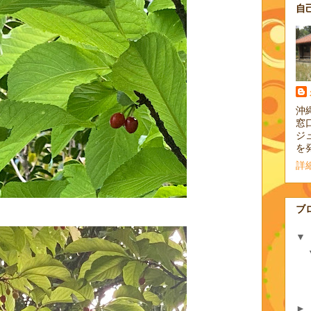
自
沖
窓
ジ
を
詳
ブ
▼
►