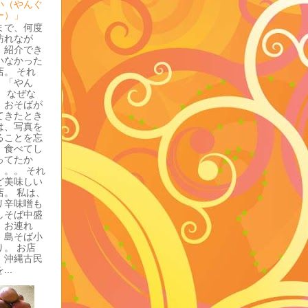
小（やんぐ
ー）」
まで、何度
訪れなが
、紹介でき
いなかった
店。 それ
、「やん
」 なぜな
、おそばが
てきたとき
は、写真を
ることを忘
、食べてし
ってたか
。。。 それ
ど美味しい
店。 私は、
リ辛味噌も
しそば中盛
。お連れ
、島そば小
り。 お店
、沖縄古民
...