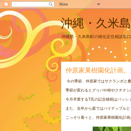
沖縄・久米島
沖縄県・久米島町の移住定住相談窓口
仲原家果樹園化計画。
今の季節、仲原家ではサクランボと桑
季節が変わるとグヮバや柿やクチナシ
今月卒業するT氏の記念植樹はパッシ
また、去年から庭ではパイナップルと
こっそり着々と、仲原家果樹園化計画