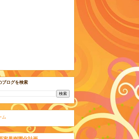
のブログを検索
ーム
原家果樹園化計画。。。