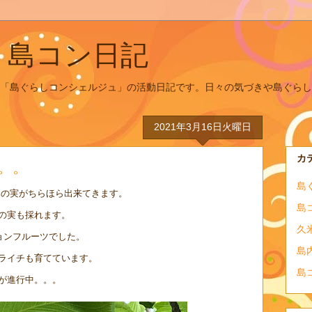
 島コン日記
「島ぐらしコンシェルジュ」の活動日記です。日々の気づきや島ぐらし
2021年3月16日火曜日
カ
。。
島
の実がちらほら出来てきます。
島
の実も採れます。
久
ョンフルーツでした。
島
ライチも育てています。
島
が進行中。。。