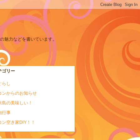
の魅力などを書いています。
テゴリー
ぐらし
コンからのお知らせ
米島の美味しい！
内行事
コン空き家DIY！！