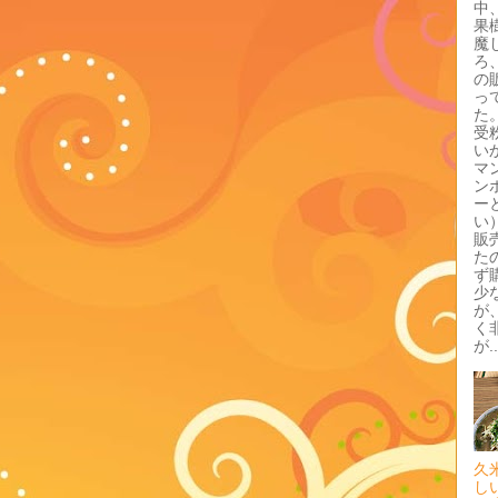
中
果
魔
ろ
の
っ
た
受
い
マ
ン
ー
い
販
た
ず
少
が
く
が..
久
し