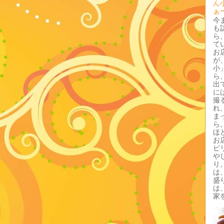
ん
ぁ
今
も
ら
て
お
が
小
ら
出
に
撮
れ
ま
ら
ほ
お
ピ
や
り
は
盛
は
家を