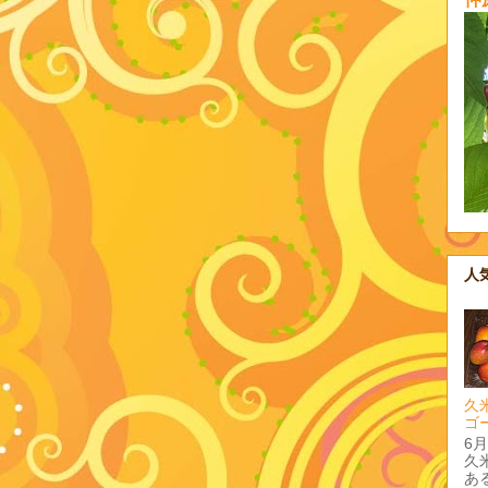
人
久
ゴ
6
久
あ