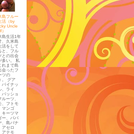
米島フルー
生活（by
cky Uncle
M）
米島生活1年
寸、久米島
生活をして
ると、フル
ツとの出会
が多い。 私
これまで島
出会ったフ
ーツの
々。 グア
、パイナッ
ル、ライ
、パッショ
フルーツ、
モ、フトモ
、マンゴ
、キーツマ
ゴー、パパ
ヤ、島バナ
、アセロ
、アテモ