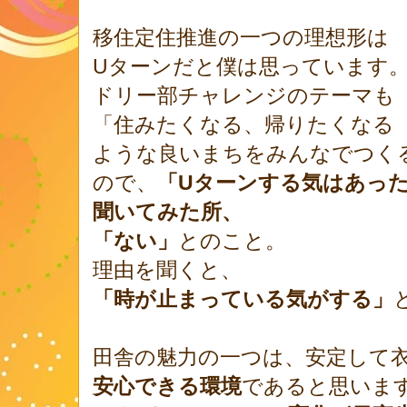
移住定住推進の一つの理想形は
Uターンだと僕は思っています
ドリー部チャレンジのテーマも
「住みたくなる、帰りたくなる
ような良いまちをみんなでつく
ので、
「Uターンする気はあっ
聞いてみた所、
「ない」
とのこと。
理由を聞くと、
「時が止まっている気がする」
田舎の魅力の一つは、安定して
安心できる環境
であると思いま