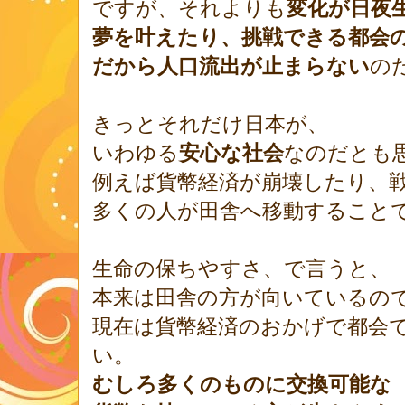
ですが、それよりも
変化が日夜
夢を叶えたり、挑戦できる都会
だから人口流出が止まらない
の
きっとそれだけ日本が、
いわゆる
安心な社会
なのだとも
例えば貨幣経済が崩壊したり、
多くの人が田舎へ移動すること
生命の保ちやすさ、で言うと、
本来は田舎の方が向いているの
現在は貨幣経済のおかげで都会
い。
むしろ多くのものに交換可能な